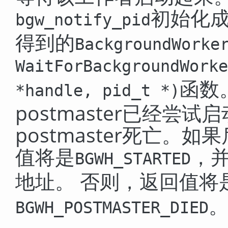
初始化
bgw_notify_pid
得到的
BackgroundWorke
WaitForBackgroundWorke
函数
*handle
,
pid_t *
)
postmaster已经
postmaster死亡。
值将是
，并
BGWH_STARTED
地址。 否则，返回值将
BGWH_POSTMASTER_DIED