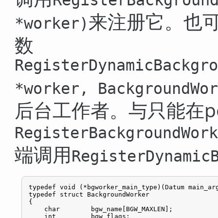
RegisterBackgroun
来注册它。也
*worker
)
数
RegisterDynamicBackgro
*worker, BackgroundWor
后台工作者。与只能在pos
RegisterBackgroundWork
端调用
RegisterDynamic
typedef void (*bgworker_main_type)(Datum main_arg
typedef struct BackgroundWorker

{

    char        bgw_name[BGW_MAXLEN];

    int         bgw_flags;
