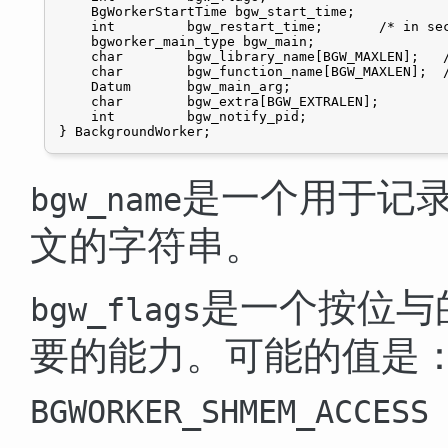
    BgWorkerStartTime bgw_start_time;

    int         bgw_restart_time;       /* in sec
    bgworker_main_type bgw_main;

    char        bgw_library_name[BGW_MAXLEN];   /
    char        bgw_function_name[BGW_MAXLEN];  /
    Datum       bgw_main_arg;

    char        bgw_extra[BGW_EXTRALEN];

    int         bgw_notify_pid;

} BackgroundWorker;
是一个用于记
bgw_name
文的字符串。
是一个按位与
bgw_flags
要的能力。可能的值是
BGWORKER_SHMEM_ACCESS