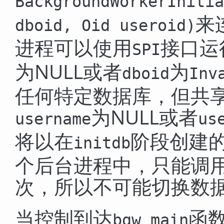
BackgroundWorkerInitia
来
dboid
,
Oid useroid
)
进程可以使用
接口运
SPI
为NULL或者
为
dboid
Inv
任何特定数据库，但共享
为NULL或者
username
us
将以在
阶段创建的
initdb
个后台进程中，只能调
次，所以不可能切换数
当控制到达
函
bgw_main