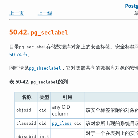
Post
上一页
上一级
章
50.42.
pg_seclabel
目录
存储数据库对象上的安全标签。安全标签
pg_seclabel
50.74 节
。
同时请见
，它对集簇共享的数据库对象的安
pg_shseclabel
表 50-42.
的列
pg_seclabel
名称
类型
引用
any OID
该安全标签依附的对象的
objoid
oid
column
该对象所出现的系统目录
classoid
oid
pg_class
.oid
对于一个在表列上的安
objsubid
int4