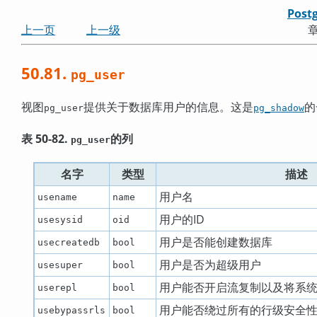
Post
上一页
上一级
章
50.81.
pg_user
视图
提供关于数据库用户的信息。这是
的
pg_user
pg_shadow
表 50-82.
的列
pg_user
名字
类型
描述
用户名
usename
name
用户的ID
usesysid
oid
用户是否能创建数据库
usecreatedb
bool
用户是否为超级用户
usesuper
bool
用户能否开启流复制以及将系统
userepl
bool
用户能否绕过所有的行级安全
usebypassrls
bool