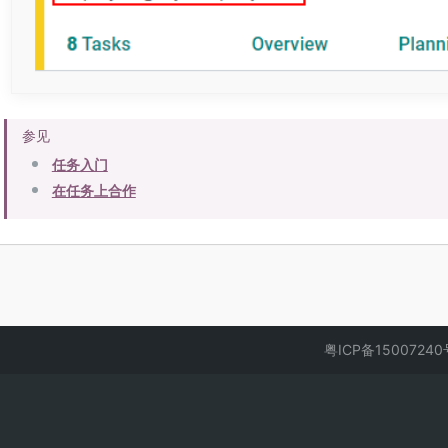
参见
任务入门
在任务上合作
粤ICP备1500724