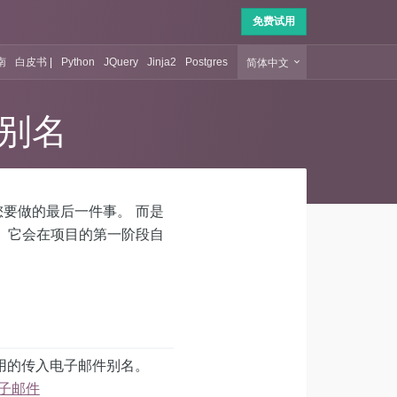
免费试用
START 
南
白皮书
|
Python
JQuery
Jinja2
Postgres
简体中文
别名
要做的最后一件事。 而是
 它会在项目的第一阶段自
用的传入电子邮件别名。
子邮件‎