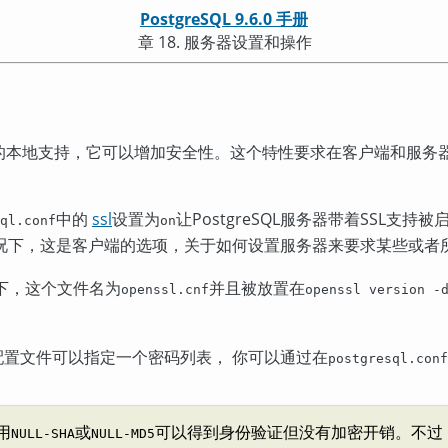
PostgreSQL 9.6.0 手册
章 18. 服务器设置和操作
的本地支持，它可以增加安全性。这个特性要求在客户端和服务
中的
ssl
设置为
让
PostgreSQL
服务器带着
SSL
支持被启
ql.conf
on
况下，这是客户端的选项，关于如何设置服务器来要求某些或者
下，这个文件名为
并且被放置在
openssl.cnf
openssl version -
配置文件可以指定一个密码列表， 你可以通过在
postgresql.conf
用
或
可以得到身份验证但没有加密开销。不过
NULL-SHA
NULL-MD5