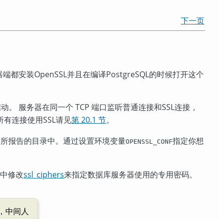
下一页
器端都安装
OpenSSL
并且在编译
PostgreSQL
的时候打开这个
动。 服务器在同一个 TCP 端口监听普通连接和
SSL
连接，
所有连接使用
SSL
请见
第 20.1 节
。
所报告的目录中。通过设置环境变量
指定你想
d
OPENSSL_CONF
中修改
ssl_ciphers
来指定数据库服务器使用的专用密码。
，中间人