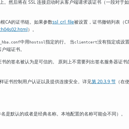
上。然后将在 SSL 连接启动时从客户端请求该证书（一段对于
的根
CA
的证书链。如果参数
ssl_crl_file
被设置，证书撤销列表（CR
ch04s02.html
）。
中用
指定的行。 当
没有指定或设置
_hba.conf
hostssl
clientcert
客户端证书。
证书的签名被认为是可信的。 原则上不需要列出签名服务器证书的
样证书控制用户认证以及提供连接安全。详见
第 20.3.9 节
（在
文件名是默认的或者是经典名称。本地配置的名称可能会不同）。