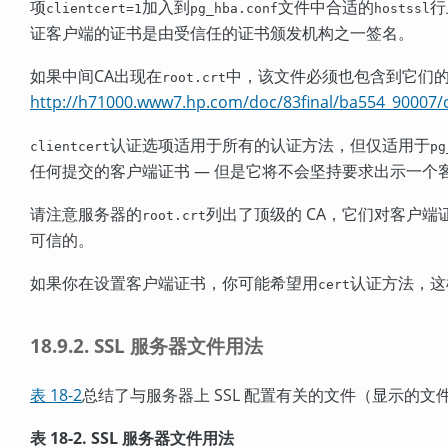
项
加入到
文件中合适的
行
clientcert=1
pg_hba.conf
hostssl
证客户端的证书是由受信任的证书颁发机构之一签名。
如果中间
CA
出现在
中，该文件必须也包含到它们
root.crt
http://h71000.www7.hp.com/doc/83final/ba554_90007/
认证选项适用于所有的认证方法，但仅适用于
clientcert
pg
任何提交的客户端证书 — 但是它将不会坚持要求出示一个
请注意服务器的
列出了顶级的 CA，它们对客户端
root.crt
可信的。
如果你在设置客户端证书，你可能希望用
认证方法，这
cert
18.9.2. SSL 服务器文件用法
表 18-2
总结了与服务器上 SSL 配置有关的文件（显示的
表 18-2. SSL 服务器文件用法