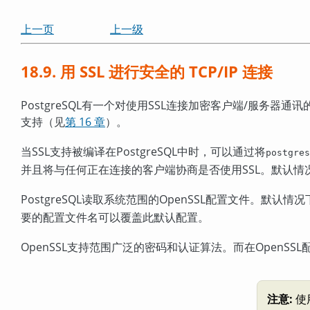
上一页
上一级
18.9. 用 SSL 进行安全的 TCP/IP 连接
PostgreSQL
有一个对使用
SSL
连接加密客户端/服务器通讯
支持（见
第 16 章
）。
当
SSL
支持被编译在
PostgreSQL
中时，可以通过将
postgres
并且将与任何正在连接的客户端协商是否使用
SSL
。默认情
PostgreSQL
读取系统范围的
OpenSSL
配置文件。默认情况
要的配置文件名可以覆盖此默认配置。
OpenSSL
支持范围广泛的密码和认证算法。而在
OpenSSL
注意:
使