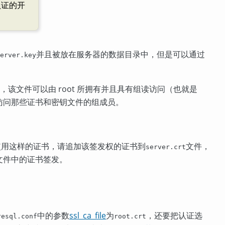
认证的开
并且被放在服务器的数据目录中，但是可以通过
erver.key
，该文件可以由 root 所拥有并且具有组读访问（也就是
访问那些证书和密钥文件的组成员。
使用这样的证书，请追加该签发权的证书到
文件，
server.crt
文件中的证书签发。
中的参数
ssl_ca_file
为
，还要把认证选
resql.conf
root.crt