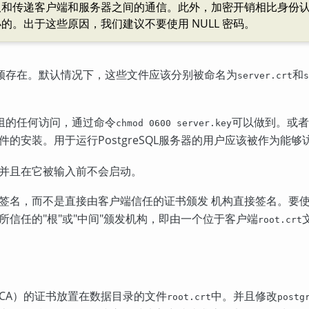
取和传递客户端和服务器之间的通信。此外，加密开销相比身份
的。出于这些原因，我们建议不要使用 NULL 密码。
须存在。默认情况下，这些文件应该分别被命名为
和
server.crt
s
组的任何访问，通过命令
可以做到。或者
chmod 0600 server.key
件的安装。用于运行
PostgreSQL
服务器的用户应该被作为能够
并且在它被输入前不会启动。
签名，而不是直接由客户端信任的证书颁发 机构直接签名。要
所信任的
"根"
或
"中间"
颁发机构，即由一个位于客户端
root.crt
CA
）的证书放置在数据目录的文件
中。并且修改
root.crt
postg