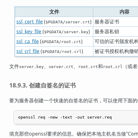
文件
内容
ssl_cert_file
(
)
服务器证书
$PGDATA/server.crt
ssl_key_file
(
)
服务器私钥
$PGDATA/server.key
ssl_ca_file
(
)
可信的证书颁发机
$PGDATA/root.crt
ssl_crl_file
(
)
被证书授权机构撤
$PGDATA/root.crl
文件
、
、
和
（或者
server.key
server.crt
root.crt
root.crl
18.9.3. 创建自签名的证书
要为服务器创建一个快速的自签名的证书，可以使用下面的
openssl req -new -text -out server.req
填充那些
openssl
要求的信息。确保把本地主机名当做
"Co