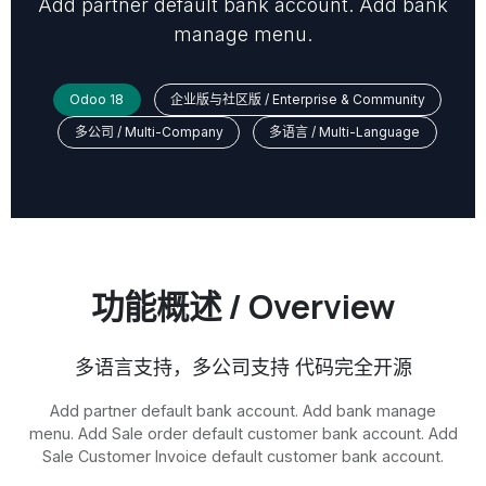
Add partner default bank account. Add bank
manage menu.
Odoo 18
企业版与社区版 / Enterprise & Community
多公司 / Multi-Company
多语言 / Multi-Language
功能概述 / Overview
多语言支持，多公司支持 代码完全开源
Add partner default bank account. Add bank manage
menu. Add Sale order default customer bank account. Add
Sale Customer Invoice default customer bank account.