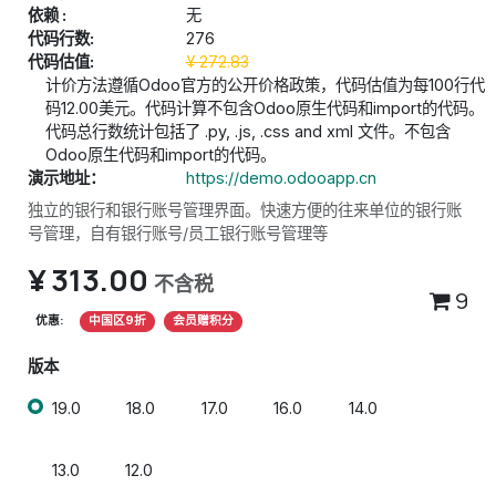
依赖 :
无
代码行数:
276
代码估值:
¥
272.83
计价方法遵循Odoo官方的公开价格政策，代码估值为每100行代
码12.00美元。代码计算不包含Odoo原生代码和import的代码。
代码总行数统计包括了 .py, .js, .css and xml 文件。不包含
Odoo原生代码和import的代码。
演示地址：
https://demo.odooapp.cn
独立的银行和银行账号管理界面。快速方便的往来单位的银行账
号管理，自有银行账号/员工银行账号管理等
¥
313.00
不含税
9
优惠:
中国区9折
会员赠积分
版本
19.0
18.0
17.0
16.0
14.0
13.0
12.0