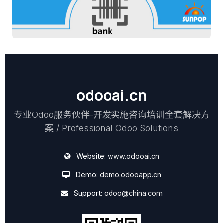
odooai.cn
专业Odoo服务伙伴-开发实施咨询培训全套解决方
案 / Professional Odoo Solutions
Website:
www.odooai.cn
Demo:
demo.odooapp.cn
Support:
odoo@china.com