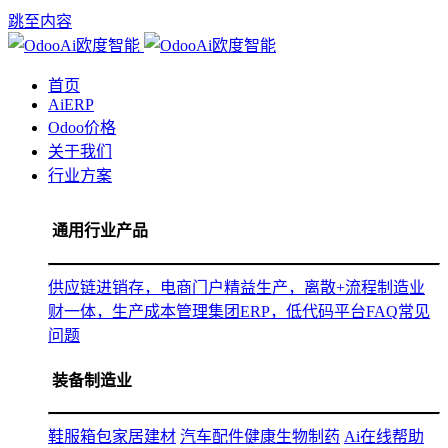
跳至内容
首页
AiERP
Odoo价格
关于我们
行业方案
通用行业产品
供应链进销存，电商门户
精益生产，离散+流程制造
业
财一体，生产成本管理
集团ERP，低代码平台
FAQ常见
问题
装备制造业
鞋服箱包
家居建材
汽车配件
健康生物制药
Ai在线帮助