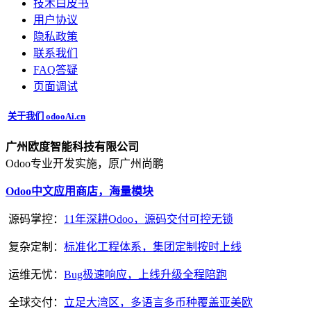
技术白皮书
用户协议
‎隐私政策‎
联系我们
FAQ答疑
页面调试
关于我们 odooAi.cn
广州欧度智能科技有限公司
Odoo专业开发实施，原广州尚鹏
Odoo中文应用商店，海量模块
源码掌控：
11年深耕Odoo，源码交付可控无锁
复杂定制：
标准化工程体系，集团定制按时上线
运维无忧：
Bug极速响应，上线升级全程陪跑
全球交付：
立足大湾区，多语言多币种覆盖亚美欧