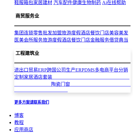
鞋服箱包
家居建材
汽车配件
健康生物制药
Ai在线帮助
商贸服务业
集团连锁零售批发加盟
旅游度假酒店餐饮门店
美容美发
医美会所服务
旅游度假酒店餐饮门店
金融服务借贷典当
工程建筑业
进出口贸易ERP
跨国公司生产ERP
DMS多电商平台分销
定制家居酒店套装
陶瓷门窗
更多方案请联系我们
博客
教程
应用商店