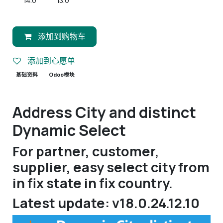
14.0
13.0
添加到购物车
添加到心愿单
基础资料
Odoo模块
Address City and distinct
Dynamic Select
For partner, customer,
supplier, easy select city from
in fix state in fix country.
Latest update: v18.0.24.12.10