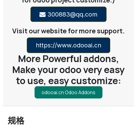
for odoo project customize.)
300883@qq.com
Visit our website for more support.
https://www.odooai.cn
More Powerful addons,
Make your odoo very easy
to use, easy customize:
odooai.cn Odoo Addons
规格