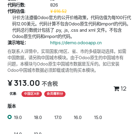
代码行数:
826
代码估值:
¥
816.52
计价方法遵循Odoo官方的公开价格政策，代码估值为每100行代
码12.00美元。代码计算不包含Odoo原生代码和import的代码。
代码总行数统计包括了 .py, .js, .css and xml 文件。不包含
Odoo原生代码和import的代码。
演示地址：
https://demo.odooapp.cn
在联系人详情中，实现国家/地区、省、市的多级联动选择。如需
中国数据，请另购中国城市模块。由于Odoo原生的中国城市有
问题，本模块与Odoo原生中国城市数据是互斥的。如已安装
Odoo中国城市数据必须卸载或请勿购买本模块。
¥
313.00
不含税
12
优惠:
中国区9折
会员赠积分
版本
19.0
18.0
17.0
16.0
15.0