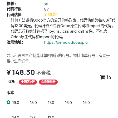
依赖 :
无
代码行数:
87
代码估值:
¥
86.00
计价方法遵循Odoo官方的公开价格政策，代码估值为每100行代
码12.00美元。代码计算不包含Odoo原生代码和import的代码。
代码总行数统计包括了 .py, .js, .css and xml 文件。不包含
Odoo原生代码和import的代码。
演示地址：
https://demo.odooapp.cn
显示和设置生产制造订单明细行的行号。物料清单行号，有助于
维护生产订单。
¥
148.30
不含税
14
优惠:
中国区9折
会员赠积分
版本
19.0
18.0
17.0
16.0
15.0
14.0
13.0
12.0