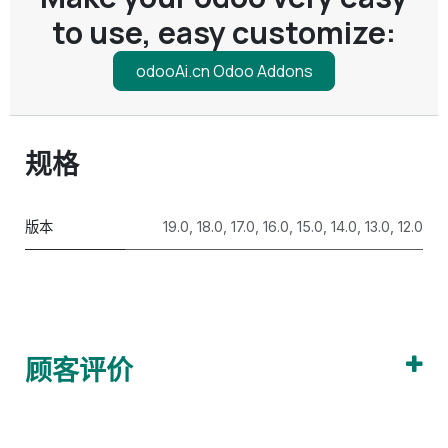
to use, easy customize:
odooAi.cn Odoo Addons
规格
版本
19.0
,
18.0
,
17.0
,
16.0
,
15.0
,
14.0
,
13.0
,
12.0
顾客评价