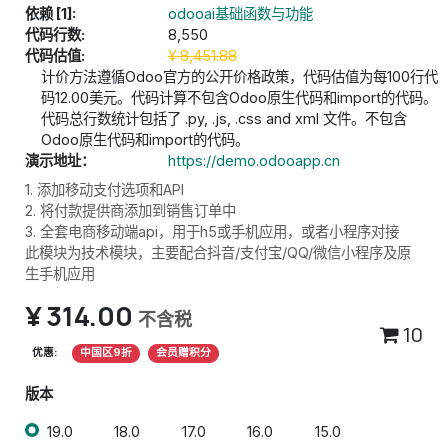
依赖 [1]:
odooai基础函数与功能
代码行数:
8,550
代码估值:
¥
8,451.88
计价方法遵循Odoo官方的公开价格政策，代码估值为每100行代
码12.00美元。代码计算不包含Odoo原生代码和import的代码。
代码总行数统计包括了 .py, .js, .css and xml 文件。不包含
Odoo原生代码和import的代码。
演示地址：
https://demo.odooapp.cn
1. 添加移动支付选项和API
2. 将付款提供商添加到销售订单中
3. 全套电商移动端api，用于h5或手机应用，或者小程序对接
此模块为技术模块，主要配合抖音/支付宝/QQ/微信小程序及原
生手机应用
¥
314.00
不含税
10
优惠:
中国区9折
会员赠积分
版本
19.0
18.0
17.0
16.0
15.0