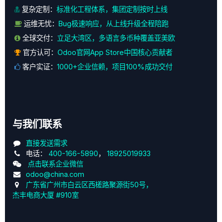
复杂定制：
标准化工程体系，集团定制按时上线
运维无忧：
Bug极速响应，从上线升级全程陪跑
全球交付：
立足大湾区，多语言多币种覆盖亚美欧
官方认可：
Odoo官网App Store中国核心贡献者
客户实证：
1000+企业信赖，项目100%成功交付
与我们联系
直接发送需求
电话：
400-166-5890
，
18925019933
点击联系企业微信
odoo@china.com
广东省广州市白云区西槎路聚源街50号，
杰丰电商大厦 #910室