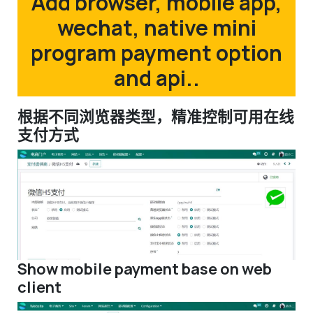
Add browser, mobile app,
wechat, native mini
program payment option
and api..
根据不同浏览器类型，精准控制可用在线
支付方式
Show mobile payment base on web
client