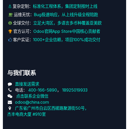
复杂定制：
标准化工程体系，集团定制按时上线
运维无忧：
Bug极速响应，从上线升级全程陪跑
全球交付：
立足大湾区，多语言多币种覆盖亚美欧
官方认可：
Odoo官网App Store中国核心贡献者
客户实证：
1000+企业信赖，项目100%成功交付
与我们联系
直接发送需求
电话：
400-166-5890
，
18925019933
点击联系企业微信
odoo@china.com
广东省广州市白云区西槎路聚源街50号，
杰丰电商大厦 #910室