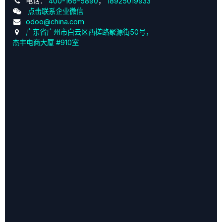
电话：
400-166-5890
，
18925019933
点击联系企业微信
odoo@china.com
广东省广州市白云区西槎路聚源街50号，
杰丰电商大厦 #910室