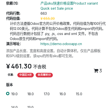
依赖 [1]:
产品sku快速价格设置Product variant
Quick set Sale price
代码行数:
663
代码估值:
¥
655.39
计价方法遵循Odoo官方的公开价格政策，代码估值为每100行代
码12.00美元。代码计算不包含Odoo原生代码和import的代码。
代码总行数统计包括了 .py, .js, .css and xml 文件。不包含
Odoo原生代码和import的代码。
演示地址：
https://demo.odooapp.cn
添加产品长度、宽度和高度设置。自动计算体积。仅在产品模板
和SPU级别设置，该spu的所有sku都可生效。
¥
461.30
不含税
3
优惠:
中国区9折
会员赠积分
版本
19.0
18.0
17.0
16.0
15.0
14.0
13.0