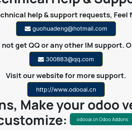
echnical help & support requests, Feel 
guohuadeng@hotmail.com
not get QQ or any other IM support. O
300883@qq.com
Visit our website for more support.
http://www.odooai.cn
s, Make your odoo ve
customize:
odooai.cn Odoo Addons