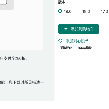
版本
19.0
18.0
17.0
添加到购物车
添加到心愿单
采购议价
Odoo模块
序支付全场6折。
功能与您下载时所见描述一