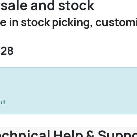
 sale and stock
e in stock picking, customi
.28
lt.
chnical Help & Supp