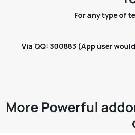
For any type of t
Via QQ: 300883 (App user would 
More Powerful addon