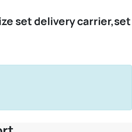
ze set delivery carrier,set
ort