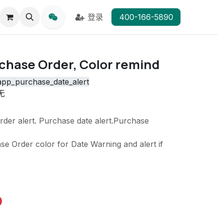
登录
400-166-5890
rchase Order, Color remind
app_purchase_date_alert
无
rder alert. Purchase date alert.Purchase
se Order color for Date Warning and alert if