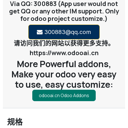
Via QQ: 300883 (App user would not
get QQ or any other IM support. Only
for odoo project customize.)
300883@qq.com
请访问我们的网站以获得更多支持。
https://www.odooai.cn
More Powerful addons,
Make your odoo very easy
to use, easy customize:
odooai.cn Odoo Addons
规格