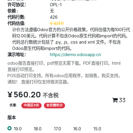
许可协议：
OPL-1
依赖 :
无
代码行数:
426
代码估值:
¥
421.11
计价方法遵循Odoo官方的公开价格政策，代码估值为每100行代
码12.00美元。代码计算不包含Odoo原生代码和import的代码。
代码总行数统计包括了 .py, .js, .css and xml 文件。不包含
Odoo原生代码和import的代码。
演示地址：
https://demo.odooapp.cn
odoo报告直接打印，pdf预览无需下载。PDF直接打印。html
直接打印预览。
POS自动打印支持。所有odoo应用程序，如销售，购买支持。
通知！ 直接打印仅支持铬浏览器。
¥
560.20
不含税
33
优惠:
中国区9折
会员赠积分
版本
19.0
18.0
17.0
16.0
15.0