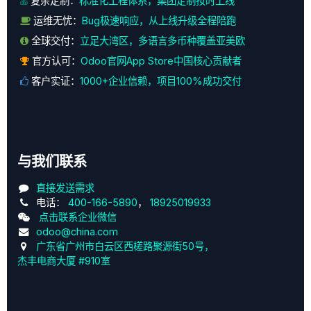
复杂定制：
标准化工程体系，集团定制按时上线
运维无忧：
Bug极速响应，从上线升级全程陪跑
全球交付：
立足大湾区，多语言多币种覆盖亚美欧
官方认可：
Odoo官网App Store中国核心贡献者
客户实证：
1000+企业信赖，项目100%成功交付
与我们联系
直接发送需求
电话：
400-166-5890
，
18925019933
点击联系企业微信
odoo@china.com
广东省广州市白云区西槎路聚源街50号，
杰丰电商大厦 #910室