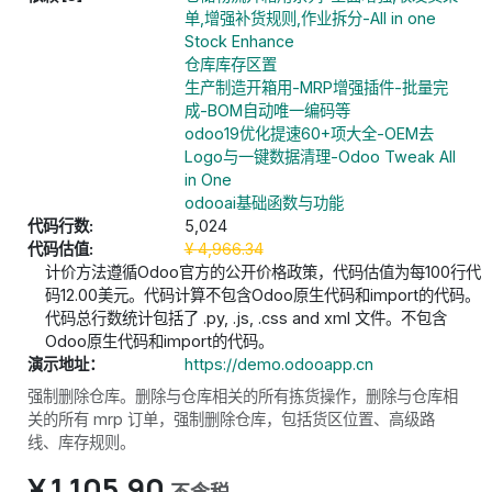
单,增强补货规则,作业拆分-All in one
Stock Enhance
仓库库存区置
生产制造开箱用-MRP增强插件-批量完
成-BOM自动唯一编码等
odoo19优化提速60+项大全-OEM去
Logo与一键数据清理-Odoo Tweak All
in One
odooai基础函数与功能
代码行数:
5,024
代码估值:
¥
4,966.34
计价方法遵循Odoo官方的公开价格政策，代码估值为每100行代
码12.00美元。代码计算不包含Odoo原生代码和import的代码。
代码总行数统计包括了 .py, .js, .css and xml 文件。不包含
Odoo原生代码和import的代码。
演示地址：
https://demo.odooapp.cn
强制删除仓库。删除与仓库相关的所有拣货操作，删除与仓库相
关的所有 mrp 订单，强制删除仓库，包括货区位置、高级路
线、库存规则。
¥
1,105.90