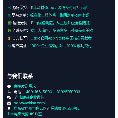
源码掌控：
11年深耕Odoo，源码交付可控无锁
复杂定制：
标准化工程体系，集团定制按时上线
运维无忧：
Bug极速响应，从上线升级全程陪跑
全球交付：
立足大湾区，多语言多币种覆盖亚美欧
官方认可：
Odoo官网App Store中国核心贡献者
客户实证：
1000+企业信赖，项目100%成功交付
与我们联系
直接发送需求
电话：
400-166-5890
，
18925019933
点击联系企业微信
odoo@china.com
广东省广州市白云区西槎路聚源街50号，
杰丰电商大厦 #910室