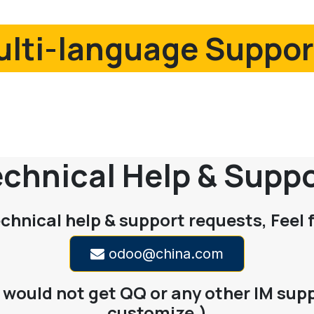
lti-language Suppor
chnical Help & Supp
echnical help & support requests, Feel 
odoo@china.com
would not get QQ or any other IM supp
customize.)