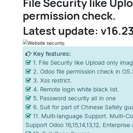
File Security like Uplo
permission check.
Latest update: v16.2
Key features:
1. File Security like Upload only image
2. Odoo file permission check in OS.
3. Xss restrict.
4. Remote login white black list.
5. Password security all in one
6. Suit for part of Chinese Safety gu
11. Multi-language Support. Multi-
Support Odoo 16,15,14,13,12, Enterpris