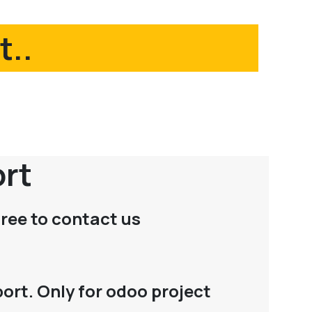
t..
ort
free to contact us
ort. Only for odoo project