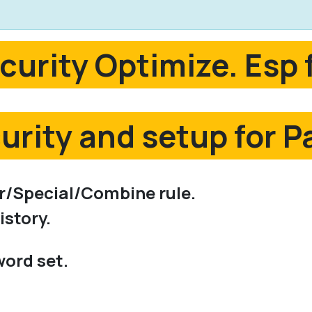
curity Optimize. Esp 
urity and setup for 
/Special/Combine rule.
story.
ord set.