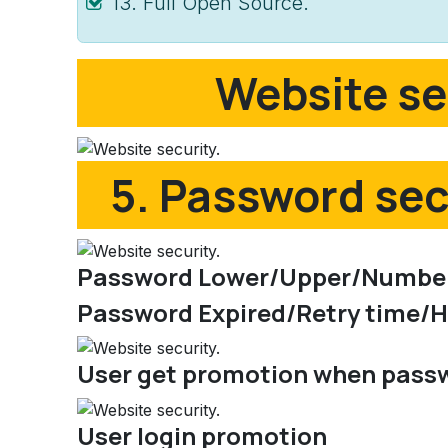
13. Full Open Source.
Website se
5. Password sec
Password Lower/Upper/Number
Password Expired/Retry time/Hi
User get promotion when passw
User login promotion