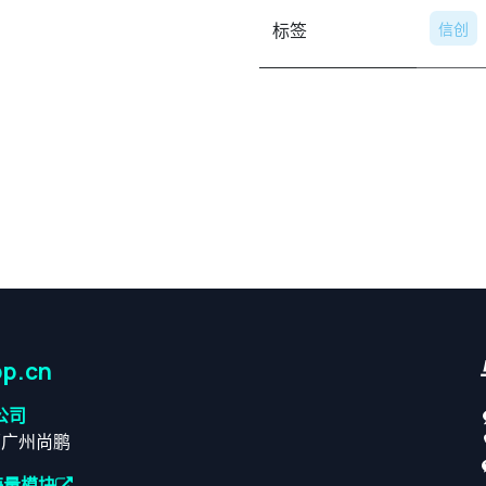
标签
信创
p.cn
公司
原广州尚鹏
海量模块