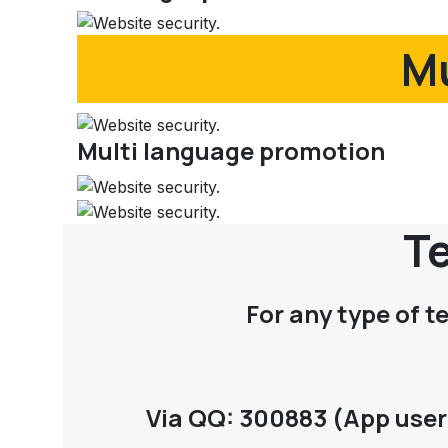
Mu
Multi language promotion
Te
For any type of t
Via QQ: 300883 (App user 