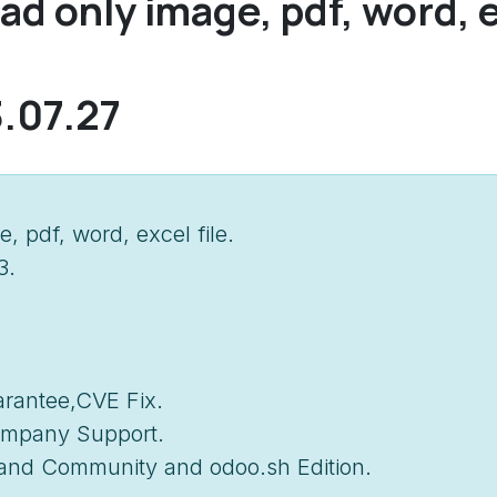
ad only image, pdf, word, e
3.07.27
, pdf, word, excel file.
3.
arantee,CVE Fix.
Company Support.
e and Community and odoo.sh Edition.