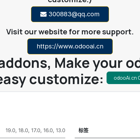
300883@qq.com
Visit our website for more support.
https://www.odooai.cn
addons, Make your od
easy customize:
odooAi.cn
19.0
,
18.0
,
17.0
,
16.0
,
13.0
标签