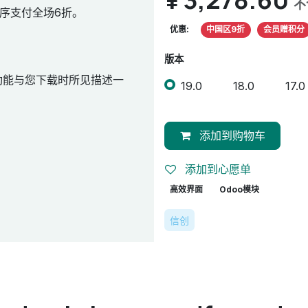
不
序支付全场6折。
优惠:
中国区9折
会员赠积分
版本
功能与您下载时所见描述一
19.0
18.0
17.0
添加到购物车
添加到心愿单
高效界面
Odoo模块
信创