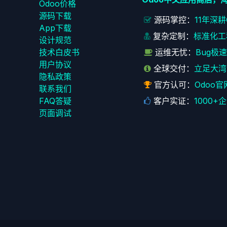
Odoo价格
源码下载
源码掌控：
11年深
App下载
复杂定制：
标准化工
设计规范
技术白皮书
运维无忧：
Bug极
用户协议
全球交付：
立足大湾
‎隐私政策‎
官方认可：
Odoo官
联系我们
FAQ答疑
客户实证：
1000
页面调试