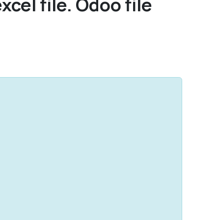
xcel file. Odoo file