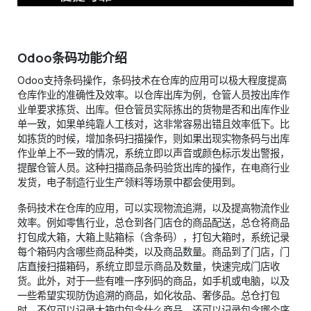
Odoo条码功能介绍
​Odoo支持条码操作，条码技术在仓库的应用可以极大程度提高
仓库作业的准确性及效率。以仓库出库为例，仓管人员按出库作
业单要求拣货、出库。但仓管员实际拣出的货物是否和出库作业
单一致，如果单纯靠人工核对，这非常容易出错且效率低下。比
如拣货的时候，增加条码扫描操作，则如果出现实物条码与出库
作业单上不一致的情况，系统立即以声音或颜色标示发出警报，
提醒仓管人员。这种扫描商品条码验货出库的操作，在电商行业
发货，电子制造行业生产领料等场景中都会使用到。
​条码技术在仓库的应用，可以实现物流追溯，以及提高物流作业
效率。例如零售行业，总仓到各门店仓的商品配送，总仓将商品
打包成大箱，大箱上贴箱标（含条码），打包大箱时，系统记录
每个箱码内含哪些商品种类，以及商品数量。商品到了门店，门
店直接扫描箱码，系统立即显示商品及数量，快速完成门店收
货。此外，对于一些有唯一序列码的商品，如手机或电脑，以及
一些希望实现防伪追溯的商品，如化妆品、奢侈品。总仓打包
时，不仅可以记录大箱中包含什么商品，还可以记录包含哪个序