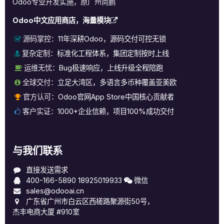
Odoo专业开发实施，原广州尚鹏
Odoo中文应用商店，海量模块
源码掌控：
11年深耕Odoo，源码交付可控无锁
复杂定制：
标准化工程体系，集团定制按时上线
运维无忧：
Bug极速响应，上线升级全程陪跑
全球交付：
立足大湾区，多语言多币种覆盖亚美欧
官方认可：
Odoo官网App Store中国核心贡献者
客户实证：
1000+企业信赖，项目100%成功交付
与我们联系
直接发送需求
400-166-5890
18925019933
微信
sales@odooai.cn
广东省广州市白云区西槎路聚源街50号，
杰丰电商大厦 #910室