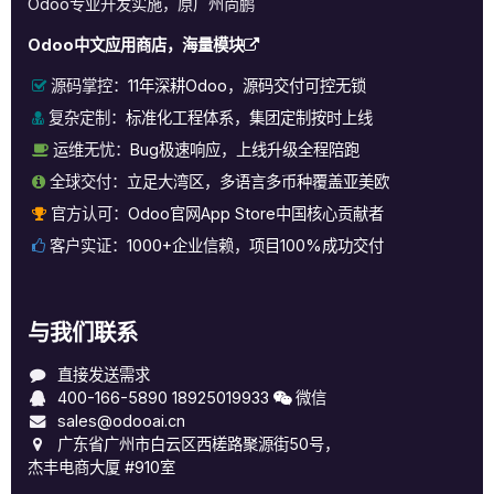
Odoo专业开发实施，原广州尚鹏
Odoo中文应用商店，海量模块
源码掌控：
11年深耕Odoo，源码交付可控无锁
复杂定制：
标准化工程体系，集团定制按时上线
运维无忧：
Bug极速响应，上线升级全程陪跑
全球交付：
立足大湾区，多语言多币种覆盖亚美欧
官方认可：
Odoo官网App Store中国核心贡献者
客户实证：
1000+企业信赖，项目100%成功交付
与我们联系
直接发送需求
400-166-5890
18925019933
微信
sales@odooai.cn
广东省广州市白云区西槎路聚源街50号，
杰丰电商大厦 #910室