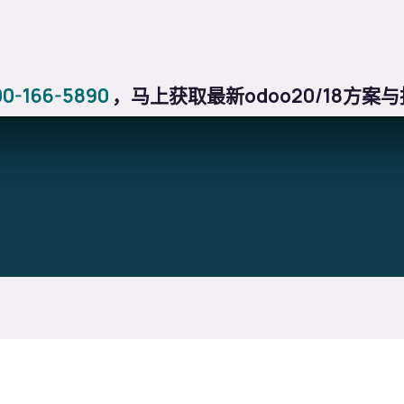
格
关于我们
行业方案
博客
教程
应用商店
帮助
-166-5890
，马上获取最新odoo20/18方案