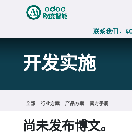
跳至内容
首页
AiERP
Odoo价
联系我们 ，400
开发实施
全部
行业方案
产品方案
官方手册
尚未发布博文。