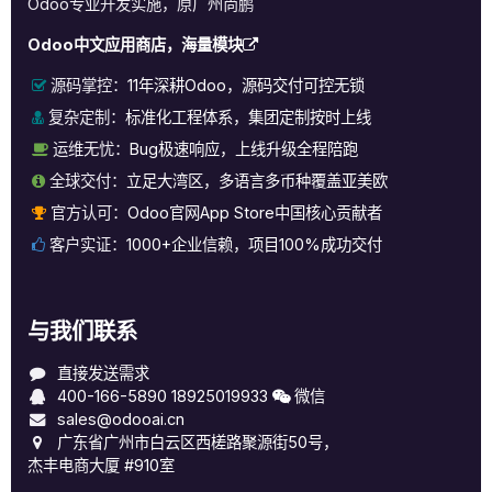
Odoo专业开发实施，原广州尚鹏
Odoo中文应用商店，海量模块
源码掌控：
11年深耕Odoo，源码交付可控无锁
复杂定制：
标准化工程体系，集团定制按时上线
运维无忧：
Bug极速响应，上线升级全程陪跑
全球交付：
立足大湾区，多语言多币种覆盖亚美欧
官方认可：
Odoo官网App Store中国核心贡献者
客户实证：
1000+企业信赖，项目100%成功交付
与我们联系
直接发送需求
400-166-5890
18925019933
微信
sales@odooai.cn
广东省广州市白云区西槎路聚源街50号，
杰丰电商大厦 #910室