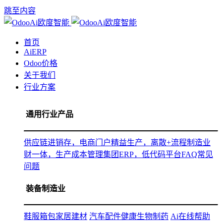
跳至内容
首页
AiERP
Odoo价格
关于我们
行业方案
通用行业产品
供应链进销存，电商门户
精益生产，离散+流程制造
业
财一体，生产成本管理
集团ERP，低代码平台
FAQ常见
问题
装备制造业
鞋服箱包
家居建材
汽车配件
健康生物制药
Ai在线帮助