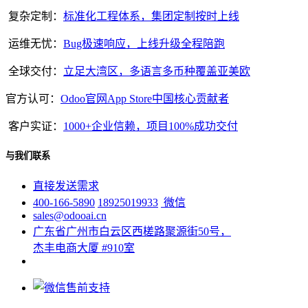
复杂定制：
标准化工程体系，集团定制按时上线
运维无忧：
Bug极速响应，上线升级全程陪跑
全球交付：
立足大湾区，多语言多币种覆盖亚美欧
官方认可：
Odoo官网App Store中国核心贡献者
客户实证：
1000+企业信赖，项目100%成功交付
与我们联系
直接发送需求
400-166-5890
18925019933
微信
sales@odooai.cn
广东省广州市白云区西槎路聚源街50号，
杰丰电商大厦 #910室