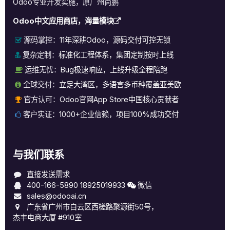
Odoo专业开发实施，原广州尚鹏
Odoo中文应用商店，海量模块
源码掌控：
11年深耕Odoo，源码交付可控无锁
复杂定制：
标准化工程体系，集团定制按时上线
运维无忧：
Bug极速响应，上线升级全程陪跑
全球交付：
立足大湾区，多语言多币种覆盖亚美欧
官方认可：
Odoo官网App Store中国核心贡献者
客户实证：
1000+企业信赖，项目100%成功交付
与我们联系
直接发送需求
400-166-5890
18925019933
微信
sales@odooai.cn
广东省广州市白云区西槎路聚源街50号，
杰丰电商大厦 #910室