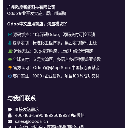
广州欧度智能科技有限公司
Odoo专业开发实施，原广州尚鹏
Odoo中文应用商店，海量模块
源码掌控：
11年深耕Odoo，源码交付可控无锁
复杂定制：
标准化工程体系，集团定制按时上线
运维无忧：
Bug极速响应，上线升级全程陪跑
全球交付：
立足大湾区，多语言多币种覆盖亚美欧
官方认可：
Odoo官网App Store中国核心贡献者
客户实证：
1000+企业信赖，项目100%成功交付
与我们联系
直接发送需求
400-166-5890
18925019933
微信
sales@odooai.cn
广东省广州市白云区西槎路聚源街50号，