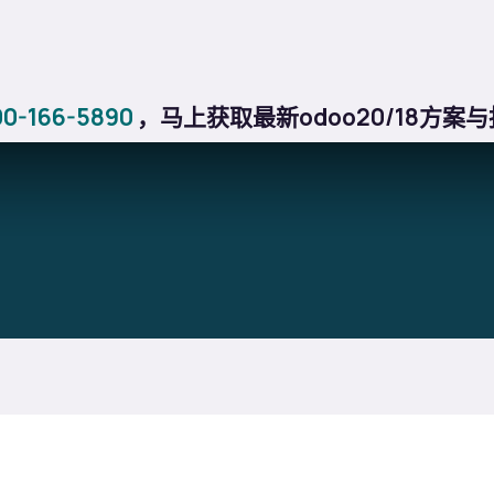
格
关于我们
行业方案
博客
教程
应用商店
帮助
-166-5890
，马上获取最新odoo20/18方案