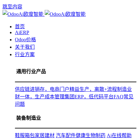
跳至内容
首页
AiERP
Odoo价格
关于我们
行业方案
通用行业产品
供应链进销存，电商门户
精益生产，离散+流程制造
业
财一体，生产成本管理
集团ERP，低代码平台
FAQ常见
问题
装备制造业
鞋服箱包
家居建材
汽车配件
健康生物制药
Ai在线帮助