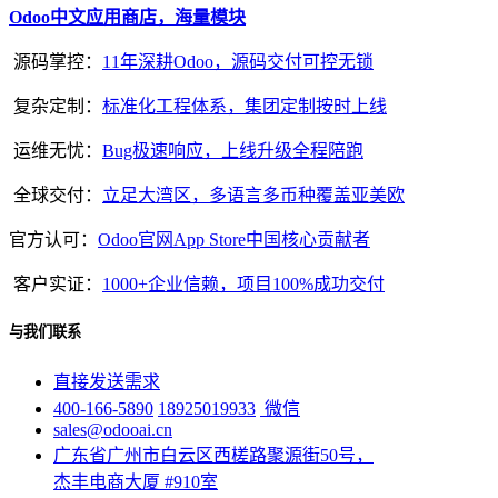
Odoo中文应用商店，海量模块
源码掌控：
11年深耕Odoo，源码交付可控无锁
复杂定制：
标准化工程体系，集团定制按时上线
运维无忧：
Bug极速响应，上线升级全程陪跑
全球交付：
立足大湾区，多语言多币种覆盖亚美欧
官方认可：
Odoo官网App Store中国核心贡献者
客户实证：
1000+企业信赖，项目100%成功交付
与我们联系
直接发送需求
400-166-5890
18925019933
微信
sales@odooai.cn
广东省广州市白云区西槎路聚源街50号，
杰丰电商大厦 #910室