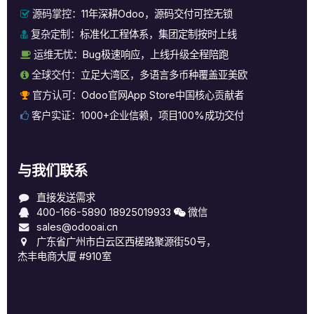
源码掌控：
11年深耕Odoo，源码交付可控无锁
复杂定制：
标准化工程体系，集团定制按时上线
运维无忧：
Bug极速响应，上线升级全程陪跑
全球交付：
立足大湾区，多语言多币种覆盖亚美欧
官方认可：
Odoo官网App Store中国核心贡献者
客户实证：
1000+企业信赖，项目100%成功交付
与我们联系
直接发送需求
400-166-5890
18925019933
微信
sales@odooai.cn
广东省广州市白云区西槎路聚源街50号，
杰丰电商大厦 #910室