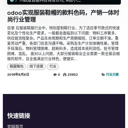
odoo实现服装鞋帽的款料色码，产销一体时
尚行业管理
目录 在服装鞋服行业中，特别是制鞋行业，为了适应季节款式的快速
变化及个性化生产需求，一般都会面临到以下问题：物料工序繁多，
供应链流程复杂。产品生命周期和生产周期缩短，订单交期不准。重
复劳动严重，各部门信息沟通不畅。采购及生产计划准确性差。管理
手段落后。物料管理困难，超耗料多，造成成本高利润低。批号管理
困难、混乱。 面对以上问题，大部分服装鞋业企业需要一款全面且细
致的软件，且全面满足行业特色，便捷实...
鞋服箱包
线下连锁
行业
2019年8月8日
0
23952
行业方案
快速链接
官网首页