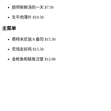
厨师新鲜汤的一天
$7.50
生牛肉薄片
$10.50
主菜单
费特米尼翁 8 盎司
$15.50
农场友好鸡
$15.50
金枪鱼和鲑鱼汉堡
$12.00