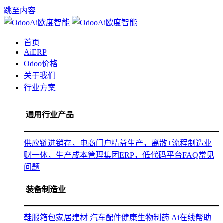
跳至内容
首页
AiERP
Odoo价格
关于我们
行业方案
通用行业产品
供应链进销存，电商门户
精益生产，离散+流程制造
业
财一体，生产成本管理
集团ERP，低代码平台
FAQ常见
问题
装备制造业
鞋服箱包
家居建材
汽车配件
健康生物制药
Ai在线帮助