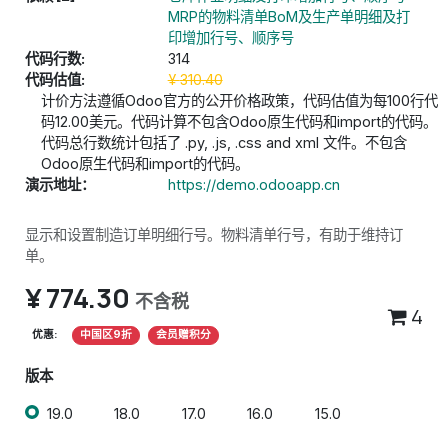
MRP的物料清单BoM及生产单明细及打
印增加行号、顺序号
代码行数:
314
代码估值:
¥
310.40
计价方法遵循Odoo官方的公开价格政策，代码估值为每100行代
码12.00美元。代码计算不包含Odoo原生代码和import的代码。
代码总行数统计包括了 .py, .js, .css and xml 文件。不包含
Odoo原生代码和import的代码。
演示地址：
https://demo.odooapp.cn
显示和设置制造订单明细行号。物料清单行号，有助于维持订
单。
¥
774.30
不含税
4
优惠:
中国区9折
会员赠积分
版本
19.0
18.0
17.0
16.0
15.0