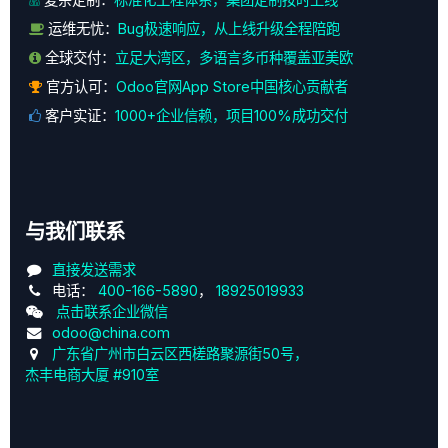
运维无忧：
Bug极速响应，从上线升级全程陪跑
全球交付：
立足大湾区，多语言多币种覆盖亚美欧
官方认可：
Odoo官网App Store中国核心贡献者
客户实证：
1000+企业信赖，项目100%成功交付
与我们联系
直接发送需求
电话：
400-166-5890
，
18925019933
点击联系企业微信
odoo@china.com
广东省广州市白云区西槎路聚源街50号，
杰丰电商大厦 #910室