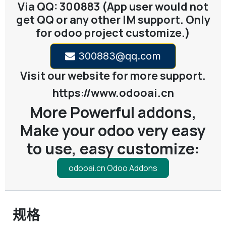
Via QQ: 300883 (App user would not
get QQ or any other IM support. Only
for odoo project customize.)
300883@qq.com
Visit our website for more support.
https://www.odooai.cn
More Powerful addons,
Make your odoo very easy
to use, easy customize:
odooai.cn Odoo Addons
规格