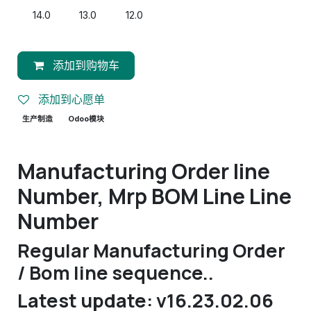
14.0
13.0
12.0
添加到购物车
添加到心愿单
生产制造
Odoo模块
Manufacturing Order line
Number, Mrp BOM Line Line
Number
Regular Manufacturing Order
/ Bom line sequence..
Latest update: v16.23.02.06