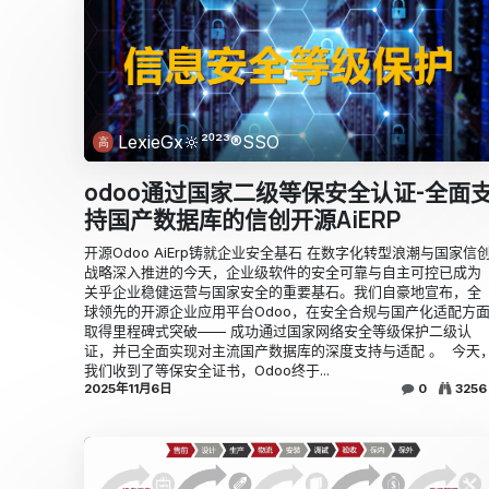
LexieGx🔆²⁰²³®SSO
odoo通过国家二级等保安全认证-全面
持国产数据库的信创开源AiERP
开源Odoo AiErp铸就企业安全基石 ​在数字化转型浪潮与国家信
战略深入推进的今天，企业级软件的安全可靠与自主可控已成为
关乎企业稳健运营与国家安全的重要基石。我们自豪地宣布，全
球领先的开源企业应用平台Odoo，在安全合规与国产化适配方
取得里程碑式突破—— 成功通过国家网络安全等级保护二级认
证，并已全面实现对主流国产数据库的深度支持与适配 。 ​ ​今天
我们收到了等保安全证书，Odoo终于...
2025年11月6日
0
3256