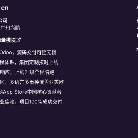
.cn
公司
原广州尚鹏
海量模块
耕Odoo，源码交付可控无锁
程体系，集团定制按时上线
速响应，上线升级全程陪跑
区，多语言多币种覆盖亚美欧
网App Store中国核心贡献者
+企业信赖，项目100%成功交付