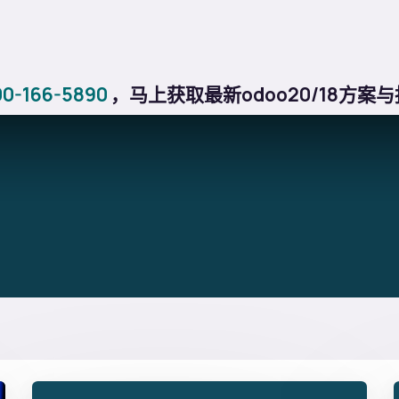
格
关于我们
行业方案
博客
教程
应用商店
帮助
-166-5890
，马上获取最新odoo20/18方案