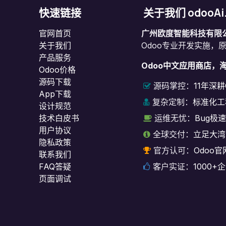
快速链接
关于我们 odooAi
官网首页
广州欧度智能科技有限
关于我们
Odoo专业开发实施，
产品服务
Odoo中文应用商店，
Odoo价格
源码下载
源码掌控：
11年深
App下载
复杂定制：
标准化工
设计规范
技术白皮书
运维无忧：
Bug极
用户协议
全球交付：
立足大湾
‎隐私政策‎
官方认可：
Odoo官
联系我们
FAQ答疑
客户实证：
1000
页面调试