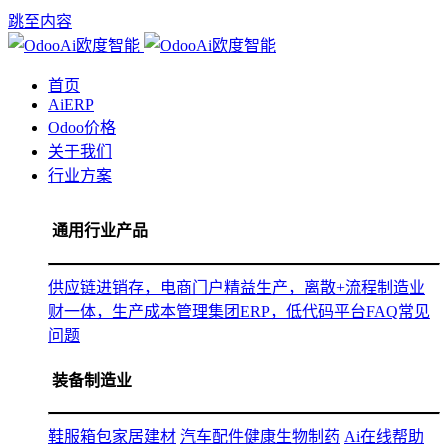
跳至内容
首页
AiERP
Odoo价格
关于我们
行业方案
通用行业产品
供应链进销存，电商门户
精益生产，离散+流程制造
业
财一体，生产成本管理
集团ERP，低代码平台
FAQ常见
问题
装备制造业
鞋服箱包
家居建材
汽车配件
健康生物制药
Ai在线帮助