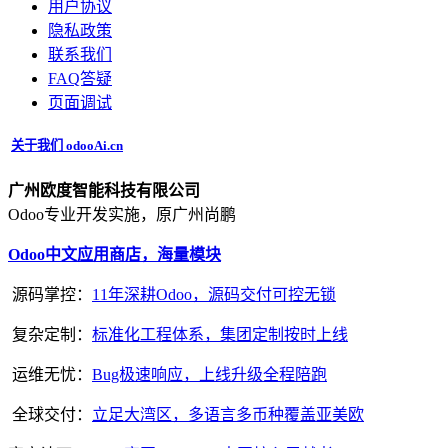
用户协议
‎隐私政策‎
联系我们
FAQ答疑
页面调试
关于我们 odooAi.cn
广州欧度智能科技有限公司
Odoo专业开发实施，原广州尚鹏
Odoo中文应用商店，海量模块
源码掌控：
11年深耕Odoo，源码交付可控无锁
复杂定制：
标准化工程体系，集团定制按时上线
运维无忧：
Bug极速响应，上线升级全程陪跑
全球交付：
立足大湾区，多语言多币种覆盖亚美欧