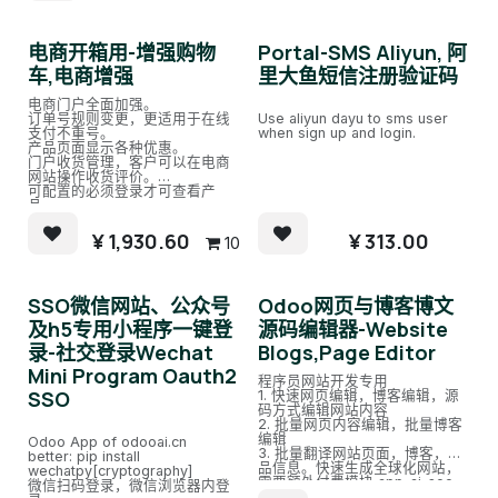
电商开箱用-增强购物
Portal-SMS Aliyun, 阿
车,电商增强
里大鱼短信注册验证码
电商门户全面加强。
订单号规则变更，更适用于在线
Use aliyun dayu to sms user
支付不重号。
when sign up and login.
产品页面显示各种优惠。
门户收货管理，客户可以在电商
网站操作收货评价。
可配置的必须登录才可查看产
品。
电商接口定期关闭服务功能(须配
合额外小程序模块)。
¥
1,930.60
¥
313.00
10
SSO微信网站、公众号
Odoo网页与博客博文
及h5专用小程序一键登
源码编辑器-Website
录-社交登录Wechat
Blogs,Page Editor
Mini Program Oauth2
程序员网站开发专用
SSO
1. 快速网页编辑，博客编辑，源
码方式编辑网站内容
2. 批量网页内容编辑，批量博客
编辑
Odoo App of odooai.cn
3. 批量翻译网站页面，博客，产
better: pip install
品信息。快速生成全球化网站，
wechatpy[cryptography]
需要额外付费模块 app_ai_seo
微信扫码登录，微信浏览器内登
4. 批量SEO，提升网站排名。使