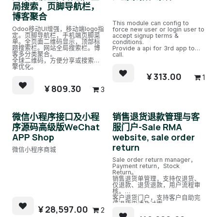
局搜索，页脚导航栏，
博客聚合
This module can config to
Odoo移动UI增强，移动端logo指
force new user or login user to
定。页脚导航栏，手机端页脚菜
accept signup terms &
单。全页面二维码显示，顶部标
conditions.
题搜索栏。网站全局搜索栏。博
Provide a api for 3rd app to
客多分类聚合。
call.
全球二维码，方便分享或搜索引
擎优化。
¥
313.00
1
¥
809.30
3
微信小程序接口及小程
销售退货退款管理与客
序源码高级版WeChat
服门户-Sale RMA
APP Shop
website, sale order
return
微信小程序商城
Sale order return manager，
Payment return，Stock
Return。
销售退货单管理，支持仅退货、
仅退款、退货退款，用户流程审
核。
客户退货门户，支持客户自助完
成退货申请及过审。
¥
28,597.00
2