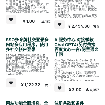
seo关键词推荐包含Google谷
2. 批量产品网页内容编辑
歌，Bing必应，baidu百度，
3. 批量翻译网站页面，博客，产
Sohou搜狗等搜索引擎的支持，
品信息。快速生成全球化网站，
大量节省你的推广费用，优化积
需要额外付费模块 app_ai_seo
累网站权重
4. 批量SEO，提升网站排名。使
2. 站内SEO。电商产品页及博客
用Ai编辑及优化网站，需要额外
页，增加标签SEO优化，可以关
付费模块 app_ai_seo
¥
1.00
182
联引用，优化站内链接
11. 多语言支持，多公司支持
3. Bing必应专属优化。网站认证
¥
2,454.80
12. Odoo 17,16,15,14,13,12, 企业
5
及通过Bing站长API提交url网页、
版，社区版，在线SaaS.sh版，等
博客、产品等内容更新
全版本支持
4. Bing必应专属优化。通过Bing
13. 代码完全开源
IndexNow API提交url网页、博
SSO多令牌社交登录多
Ai服务中心,对接微软
客、产品等内容更新
5. 百度专属优化。通过百度站长
网站多应用程序，使用
ChatGPT4/另付费接
API提交url网页、博客、产品等内
多社交帐户登录
百度文心一言/阿里通义
容更新
6. 全自动提交网站更新，包括产
千问
品页、博客新闻页、一般网页等
SSO多社交账号登录的核心应用
至搜索引擎（百度，Bing必
程序。用于支持一个用户绑定多
ChatGpt Odoo AI Center.多 Ai
应）。一键即可设置
个社交平台。 增值插件模块支持
aigc 支持与 Ali Qwen Ai、Azure
7. Odoo全站特殊优化，增补重要
微信登录、钉钉登录、支付宝登
Ai、百度 Ai 等(非Chatgpt需额外
页面的SEO设置，如电商类目/博
录、抖音登录、企业微信登录、
付费)。
客类别等关键页
以及海外Facebook登录和
支持 chatgpt 4 32k，集成所有
Twitter登录。
ChatGpt API 和 Azure OpenAi
及中国可用Ai。
支持快速创建的多个Ai服务频
¥
1,122.32
3
道，同时与几个Ai机器人沟通，
保持历史场景。
¥
3.00
4,057
网站功能全面增强，全
注册条款和条件