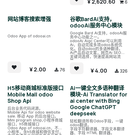
¥
2,620.60
6
网站博客搜索增强
谷歌BardAi支持，
odooAi服务中心模块
Google Bard Ai支持，odooAi服
Odoo App of odooai.cn
务中心功能之一。
odooAi Aigc Center可以利用
Ai，自动完成多项odoo系统优
化。自动odoo的多语种翻译。
Ai产品自动文案，网页Ai SEO，
关键词选择，快速提高网站流
量。
当前已支持包括ChatGPT4，微软
¥
2.00
Azure Ai，百度文心一言等。
¥
4.00
76
326
可同时对接多个Ai，为odoo服
务。
H5移动商城标准版接口
Ai一键全文多语种翻译
Mobile Mall odoo
模块-Ai Translator for
Shop Api
ai center with Bing
Google ChatGPT
后台业务代码闭源。
deepseek
Mobile Api for odoo website
sale. 移动 App 的后台接口。
Mini program shop,小程序商城
轻松翻译所有Odoo字段，一键
接口，h5商城接口
odoo翻译。
Odoo App of odooai.cn，不含
字段字符翻译器、字段文本翻译
小程序，含h5商城和微信支付，
器、字段 HTML 翻译器。