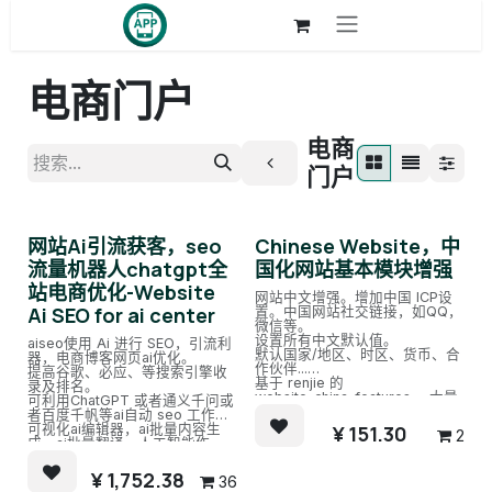
跳至内容
电商门户
电商
门户
网站Ai引流获客，seo
Chinese Website，中
流量机器人chatgpt全
国化网站基本模块增强
站电商优化-Website
网站中文增强。增加中国 ICP设
Ai SEO for ai center
置。中国网站社交链接，如QQ，
微信等。
设置所有中文默认值。
aiseo使用 Ai 进行 SEO，引流利
默认国家/地区、时区、货币、合
器，电商博客网页ai优化。
作伙伴...
提高谷歌、必应、等搜索引擎收
基于 renjie 的
录及排名。
website_china_features ，大量
可利用ChatGPT 或者通义千问或
优化
者百度千帆等ai自动 seo 工作。
¥
151.30
可视化ai编辑器，ai批量内容生
2
成，ai批量翻译。人工智能作
家、编辑、翻译帮助构建内容。
一键式多网站的SEO产品，博
¥
1,752.38
36
客，页面。