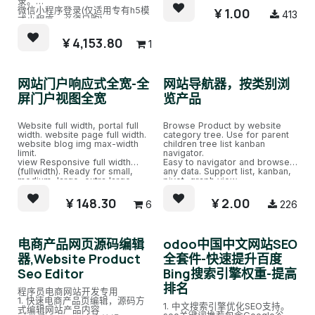
录。
用Ai编辑及优化网站，需要额外
¥
1.00
微信小程序登录(仅适用专有h5模
413
付费模块 app_ai_seo
式小程序，必须另购)
¥
4,153.80
1
网站门户响应式全宽-全
网站导航器，按类别浏
屏门户视图全宽
览产品
Website full width, portal full
Browse Product by website
width. website page full width.
category tree. Use for parent
website blog img max-width
children tree list kanban
limit.
navigator.
view Responsive full width
Easy to navigator and browse
(fullwidth). Ready for small,
any data. Support list, kanban,
medium, large, extra large
pivot, graph view.
screen.Ready for enterprise
ztree widget.Hierarchy
and communicate version.
Tree.Parent Children relation
¥
148.30
¥
2.00
6
226
tree..
电商产品网页源码编辑
odoo中国中文网站SEO
器,Website Product
全套件-快速提升百度
Seo Editor
Bing搜索引擎权重-提高
排名
程序员电商网站开发专用
1. 快速电商产品页编辑，源码方
1. 中文搜索引擎优化SEO支持。
式编辑网站产品内容