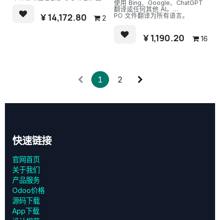
支持普通商品和服务类产品售卖
使用 Bing、Google、ChatGPT
配送，odoo优惠券。如需分销、
翻译或任何其他 AI。
拼团等功能联系售前，本应用不
¥
14,172.80
PO 文件翻译为所有语言。
2
包含。
¥
1,190.20
16
1
2
快速链接
官网首页
关于我们
产品服务
Odoo价格
源码下载
App下载