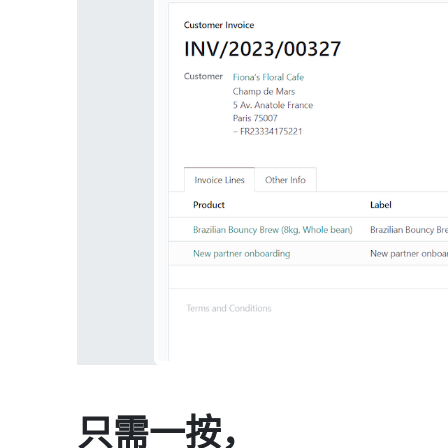
只需一按
，