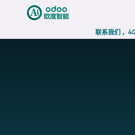
跳至内容
首页
AiERP
Odoo价
联系我们 ，400