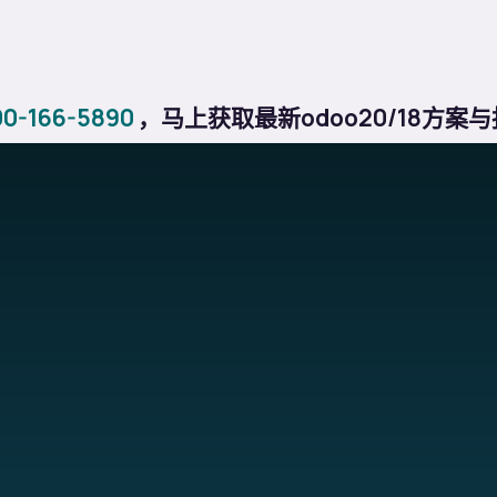
格
关于我们
行业方案
博客
教程
应用商店
帮助
-166-5890
，马上获取最新odoo20/18方案