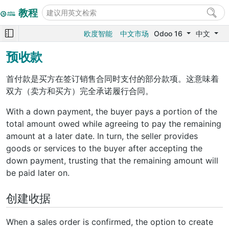
教程
欧度智能
中文市场
Odoo 16
中文
预收款
首付款是买方在签订销售合同时支付的部分款项。这意味着
双方（卖方和买方）完全承诺履行合同。
With a down payment, the buyer pays a portion of the
total amount owed while agreeing to pay the remaining
amount at a later date. In turn, the seller provides
goods or services to the buyer after accepting the
down payment, trusting that the remaining amount will
be paid later on.
创建收据
When a sales order is confirmed, the option to create