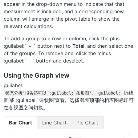
appear in the drop-down menu to indicate that that
measurement is included, and a corresponding new
column will emerge in the pivot table to show the
relevant calculations.
To add a group to a row or column, click the plus
:guilabel:` + ` button next to
Total
, and then select one
of the groups. To remove one, click the minus
:guilabel:` - ` button and deselect.
Using the Graph view
guilabel:
折线
状态分析'报告还可以
:guilabel:`条形图'、:guilabel:
图’或 :guilabel:
`
饼状图’查看。选择图表顶部的相应图标即可
在各视图之间切换。
Bar Chart
Line Chart
Pie Chart