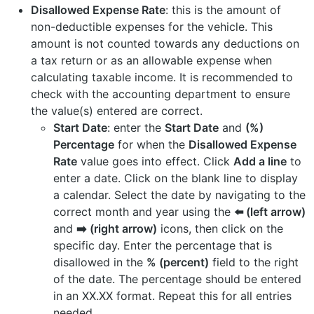
Disallowed Expense Rate
: this is the amount of
non-deductible expenses for the vehicle. This
amount is not counted towards any deductions on
a tax return or as an allowable expense when
calculating taxable income. It is recommended to
check with the accounting department to ensure
the value(s) entered are correct.
Start Date
: enter the
Start Date
and
(%)
Percentage
for when the
Disallowed Expense
Rate
value goes into effect. Click
Add a line
to
enter a date. Click on the blank line to display
a calendar. Select the date by navigating to the
correct month and year using the
⬅️ (left arrow)
and
➡️ (right arrow)
icons, then click on the
specific day. Enter the percentage that is
disallowed in the
% (percent)
field to the right
of the date. The percentage should be entered
in an XX.XX format. Repeat this for all entries
needed.