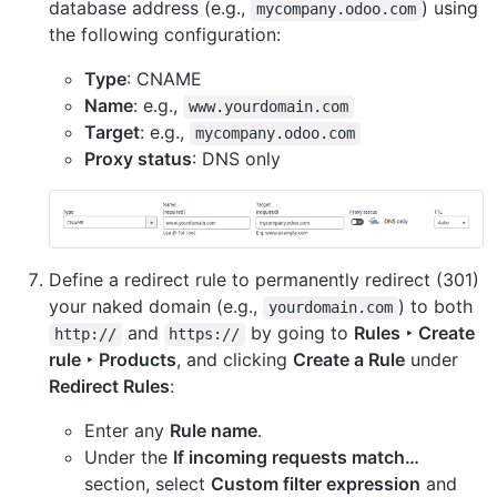
database address (e.g.,
) using
mycompany.odoo.com
the following configuration:
Type
: CNAME
Name
: e.g.,
www.yourdomain.com
Target
: e.g.,
mycompany.odoo.com
Proxy status
: DNS only
Define a redirect rule to permanently redirect (301)
your naked domain (e.g.,
) to both
yourdomain.com
and
by going to
Rules ‣ Create
http://
https://
rule ‣ Products
, and clicking
Create a Rule
under
Redirect Rules
:
Enter any
Rule name
.
Under the
If incoming requests match…
section, select
Custom filter expression
and