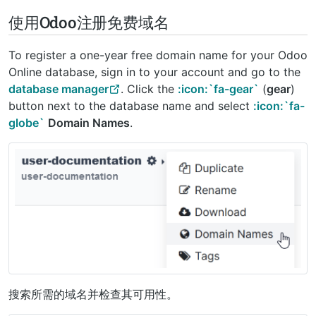
使用Odoo注册免费域名
To register a one-year free domain name for your Odoo
Online database, sign in to your account and go to the
database manager
. Click the
:icon:`fa-gear`
(
gear
)
button next to the database name and select
:icon:`fa-
globe`
Domain Names
.
搜索所需的域名并检查其可用性。