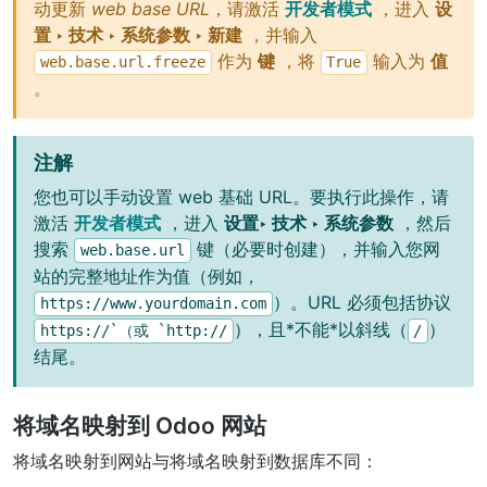
动更新
web base URL
，请激活
开发者模式
，进入
设
置 ‣ 技术 ‣ 系统参数 ‣ 新建
，并输入
作为
键
，将
输入为
值
web.base.url.freeze
True
。
注解
您也可以手动设置 web 基础 URL。要执行此操作，请
激活
开发者模式
，进入
设置‣ 技术 ‣ 系统参数
，然后
搜索
键（必要时创建），并输入您网
web.base.url
站的完整地址作为值（例如，
）。URL 必须包括协议
https://www.yourdomain.com
），且*不能*以斜线（
）
https://`（或
`http://
/
结尾。
将域名映射到 Odoo 网站
将域名映射到网站与将域名映射到数据库不同：