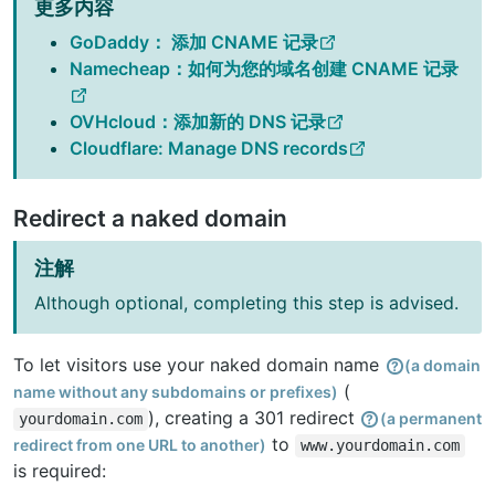
更多内容
GoDaddy： 添加 CNAME 记录
Namecheap：如何为您的域名创建 CNAME 记录
OVHcloud：添加新的 DNS 记录
Cloudflare: Manage DNS records
Redirect a naked domain
注解
Although optional, completing this step is advised.
To let visitors use your naked domain name
(a domain
(
name without any subdomains or prefixes)
), creating a 301 redirect
(a permanent
yourdomain.com
to
redirect from one URL to another)
www.yourdomain.com
is required: