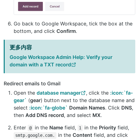
Go back to Google Workspace, tick the box at the
bottom, and click
Confirm
.
更多内容
Google Workspace Admin Help: Verify your
domain with a TXT record
Redirect emails to Gmail
Open the
database manager
, click the
:icon:`fa-
gear`
(
gear
) button next to the database name and
select
:icon:`fa-globe`
Domain Names
. Click
DNS
,
then
Add DNS record
, and select
MX
.
Enter
in the
Name
field,
in the
Priority
field,
@
1
in the
Content
field, and click
smtp.google.com.