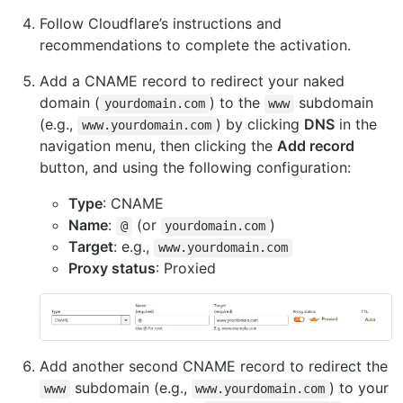
Follow Cloudflare’s instructions and
recommendations to complete the activation.
Add a CNAME record to redirect your naked
domain (
) to the
subdomain
yourdomain.com
www
(e.g.,
) by clicking
DNS
in the
www.yourdomain.com
navigation menu, then clicking the
Add record
button, and using the following configuration:
Type
: CNAME
Name
:
(or
)
@
yourdomain.com
Target
: e.g.,
www.yourdomain.com
Proxy status
: Proxied
Add another second CNAME record to redirect the
subdomain (e.g.,
) to your
www
www.yourdomain.com