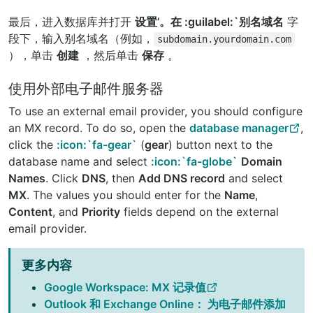
最后，进入数据库并打开
设置’。在 :guilabel:`别名域名
字
段下，输入别名域名（例如，
subdomain.yourdomain.com
），单击
创建
，然后单击
保存
。
使用外部电子邮件服务器
To use an external email provider, you should configure
an MX record. To do so, open the
database manager
,
click the
:icon:`fa-gear`
(
gear
) button next to the
database name and select
:icon:`fa-globe`
Domain
Names
. Click
DNS
, then
Add DNS record
and select
MX
. The values you should enter for the
Name
,
Content
, and
Priority
fields depend on the external
email provider.
更多内容
Google Workspace: MX 记录值
Outlook 和 Exchange Online： 为电子邮件添加