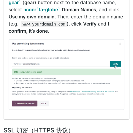
gear`
(
gear
) button next to the database name,
select
:icon:`fa-globe`
Domain Names
, and click
Use my own domain
. Then, enter the domain name
(e.g.,
), click
Verify
and
I
www.yourdomain.com
confirm, it’s done
.
SSL 加密（HTTPS 协议）