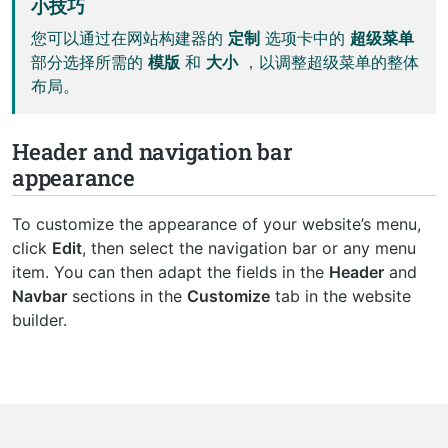
小技巧
您可以通过在网站构建器的
定制
选项卡中的
超级菜单
部分选择所需的
模版
和
大小
，以调整超级菜单的整体
布局。
Header and navigation bar
appearance
To customize the appearance of your website’s menu,
click
Edit
, then select the navigation bar or any menu
item. You can then adapt the fields in the
Header
and
Navbar
sections in the
Customize
tab in the website
builder.