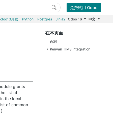
免费试用 Odoo
odoo13开发
Python
Postgres
Jinja2
Odoo 16
中文
在本页面
配置
Kenyan TIMS integration
 module grants
he list of
in the local
list of common
).