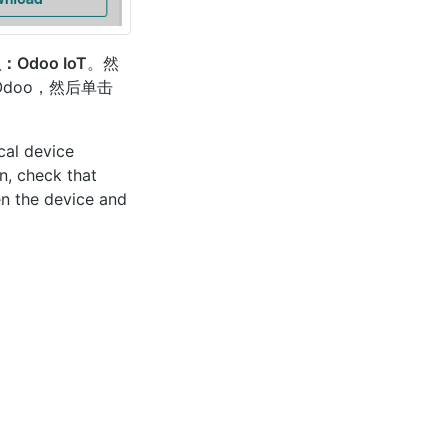
Odoo IoT
。然
doo，然后单击
cal device
n, check that
n the device and