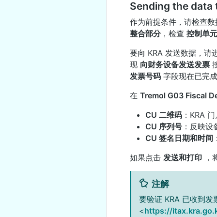
Sending the data 
作为前提条件，请检查数
整合部分
，检查
控制单
要向 KRA 发送数据，请
现
向财务设备发送发票
发票号码
字段现在已完成
在
Tremol G03 Fiscal D
CU 二维码
：KRA
CU 序列号
：反映设
CU 签名日期和时间
如果点击
发送和打印
，将
注解
要验证 KRA 已收到
<
https://itax.kra.go