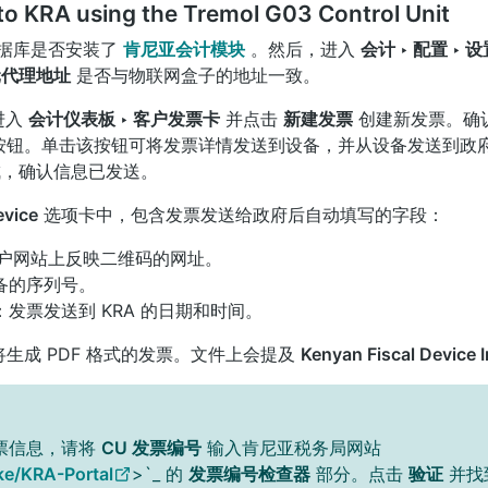
to KRA using the Tremol G03 Control Unit
据库是否安装了
肯尼亚会计模块
。然后，进入
会计 ‣ 配置 ‣ 设置
元代理地址
是否与物联网盒子的地址一致。
进入
会计仪表板 ‣ 客户发票卡
并点击
新建发票
创建新发票。确
按钮。单击该按钮可将发票详情发送到设备，并从设备发送到政
，确认信息已发送。
evice
选项卡中，包含发票发送给政府后自动填写的字段：
 门户网站上反映二维码的网址。
备的序列号。
：发票发送到 KRA 的日期和时间。
生成 PDF 格式的发票。文件上会提及
Kenyan Fiscal Device I
发票信息，请将
CU 发票编号
输入肯尼亚税务局网站
.ke/KRA-Portal
>`_ 的
发票编号检查器
部分。点击
验证
并找