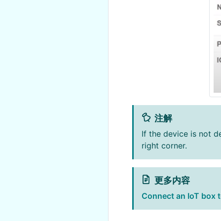
注解
If the device is not d
right corner.
更多内容
Connect an IoT box 