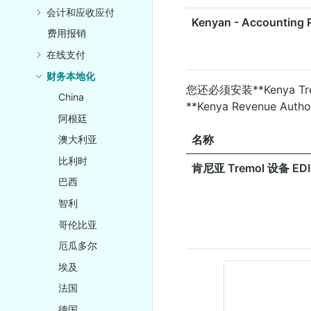
会计和应收应付
Kenyan - Accounting 
费用报销
在线支付
财务本地化
您还必须安装**Kenya Tre
China
**Kenya Revenue Auth
阿根廷
名称
澳大利亚
比利时
肯尼亚 Tremol 设备 ED
巴西
智利
哥伦比亚
厄瓜多尔
埃及
法国
德国