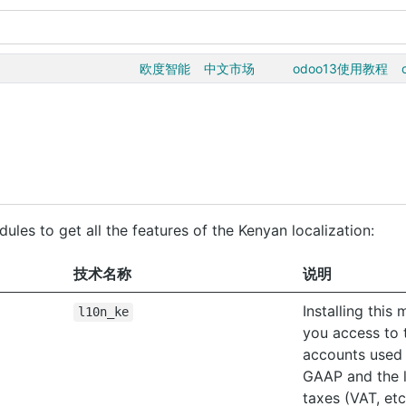
欧度智能
中文市场
odoo13使用教程
ules to get all the features of the Kenyan localization:
技术名称
说明
Installing this
l10n_ke
you access to t
accounts used 
GAAP and the 
taxes (VAT, etc.