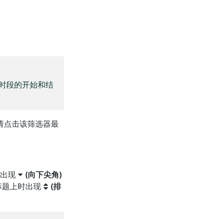
时段的开始和结
请点击该筛选器最
边出现
(向下尖角)
标题上时出现
(排