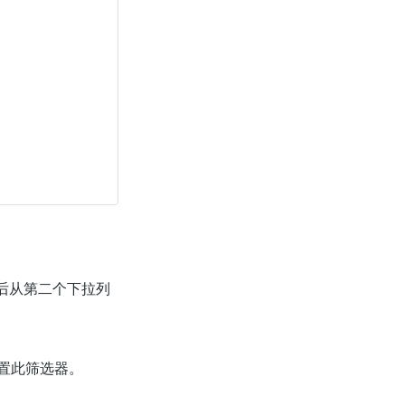
。
后从第二个下拉列
置此筛选器。