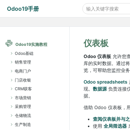
Odoo19手册
仪表板
Odoo19实施教程
Odoo基础
Odoo 仪表板
允许您查
销售管理
库的实时数据。通过将
览，可帮助您监控业务
电商门户
门店收银
Odoo spreadsheets
现。
数据源
负责连接
CRM获客
据。
市场营销
采购管理
借助 Odoo 仪表板
仓储物流
查阅仪表板并与之
生产制造
使用
全局筛选器