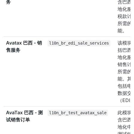
务
含巴西
地化服
税款计
所需的
能。
Avatax 巴西 - 销
该模块
l10n_br_edi_sale_services
售服务
括巴西
地化服
销售计
所需的
能。其
包括电
数据交
（EDI
AvaTax 巴西 - 测
此模块
l10n_br_test_avatax_sale
试销售订单
含巴西
地化中
测试销