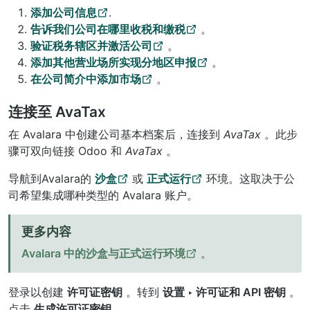
添加公司信息
.
告诉我们公司在哪里收税和缴税
。
验证税务辖区并激活公司
。
添加其他营业场所实现分地区申报
。
在公司简介中添加市场
。
连接至 AvaTax
在 Avalara 中创建公司基本档案后，连接到
AvaTax
。此步
骤可双向链接 Odoo 和
AvaTax
。
导航到Avalara的
沙盒
或
正式运行
环境。这取决于公
司希望集成哪种类型的 Avalara 账户。
更多内容
Avalara 中的沙盒与正式运行环境
。
登录以创建
许可证密钥
。转到
设置 ‣ 许可证和 API 密钥
。
点击
生成许可证密钥
。