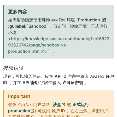
更多内容
如需帮助确定使用哪种
AvaTax
环境 (
Production`或
:guilabel:`Sandbox
) ，请访问：沙箱环境与正式运行
环境
<
https://knowledge.avalara.com/bundle/fzc16922
93626742/page/sandbox-vs-
production.html
>`_ 。
授权认证
现在，可以输入凭证。应在
API ID
字段中输入
AvaTax
账户
ID
，并在
API 密钥
字段中输入
许可证密钥
。
Important
登录
AvaTax
门户网站 (
沙盒
或
正式运行
production
) 可找到
账户 ID
。在右上角，点击用户
首字母和
账户
。首先列出的是
账户 ID
。