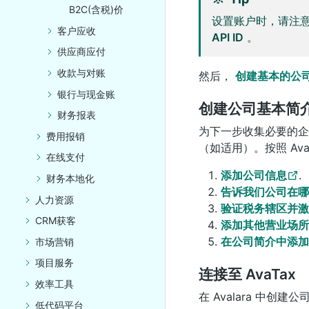
B2C(含税)价
设置账户时，请注
客户应收
API ID
。
供应商应付
收款与对账
然后，
创建基本的公
银行与现金账
创建公司基本简
财务报表
为下一步收集必要的企
费用报销
（如适用）。按照 Ava
在线支付
添加公司信息
.
财务本地化
告诉我们公司在哪
人力资源
验证税务辖区并激
CRM获客
添加其他营业场所
在公司简介中添加
市场营销
项目服务
连接至 AvaTax
效率工具
在 Avalara 中创
低代码平台