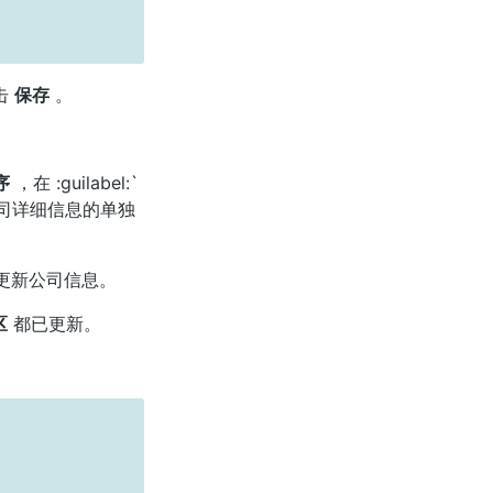
击
保存
。
序
，在 :guilabel:`
司详细信息的单独
更新公司信息。
区
都已更新。