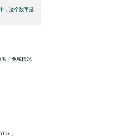
o 中，这个数字是
及客户免税情况
aTax
。