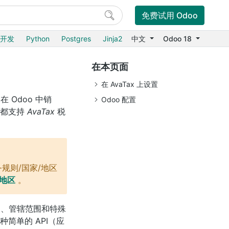
免费试用 Odoo
6开发
Python
Postgres
Jinja2
中文
Odoo 18
在本页面
在 AvaTax 上设置
在 Odoo 中销
Odoo 配置
家都支持
AvaTax
税
规则/国家/地区
/地区
。
则、管辖范围和特殊
这种简单的
API（应