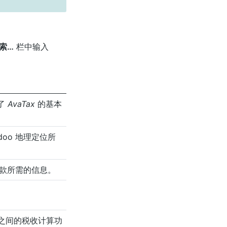
索…
栏中输入
了
AvaTax
的基本
doo 地理定位所
税款所需的信息。
o 之间的税收计算功