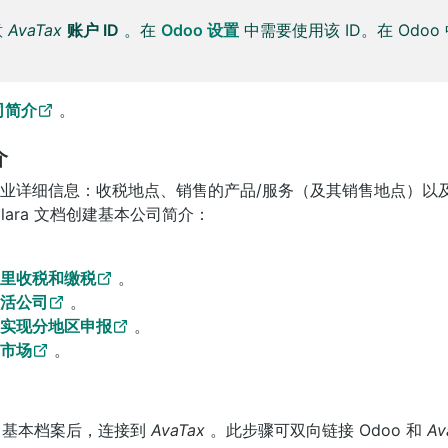
意
AvaTax
账户 ID
。在
Odoo 设置
中需要使用该 ID。在 Odo
司简介
。
介
业详细信息：收税地点、销售的产品/服务（及其销售地点）以
lara 文档创建基本公司简介：
里收税和缴税
。
活公司
。
实现分地区申报
。
市场
。
建公司基本档案后，连接到
AvaTax
。此步骤可双向链接 Odoo 和
Av