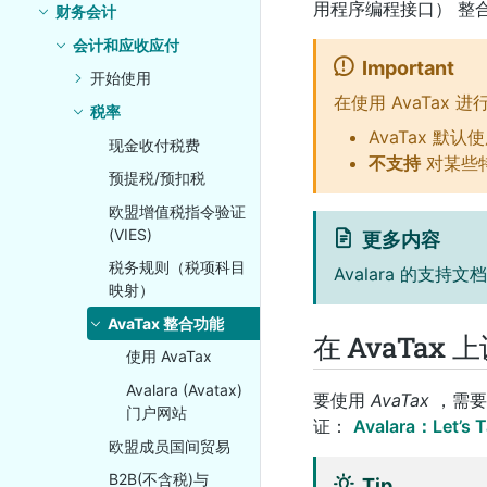
用程序编程接口）
整
财务会计
会计和应收应付
Important
开始使用
在使用 AvaTax
税率
AvaTax 
现金收付税费
不支持
对某些
预提税/预扣税
欧盟增值税指令验证
(VIES)
更多内容
税务规则（税项科目
Avalara 的支持文
映射）
AvaTax 整合功能
在 AvaTax 
使用 AvaTax
Avalara (Avatax)
要使用
AvaTax
，需要在
门户网站
证：
Avalara：Let’s T
欧盟成员国间贸易
B2B(不含税)与
Tip