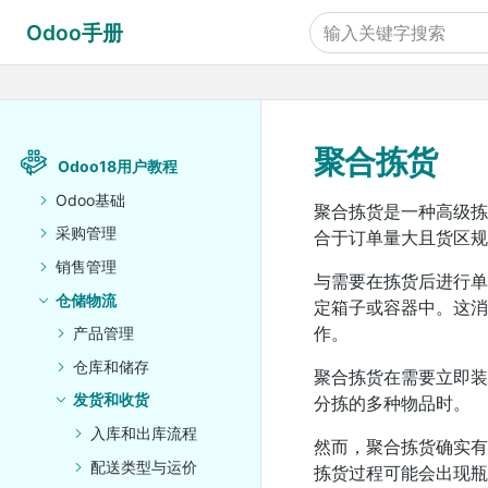
Odoo手册
聚合拣货
Odoo18用户教程
Odoo基础
聚合拣货是一种高级
采购管理
合于订单量大且货区规
销售管理
与需要在拣货后进行
仓储物流
定箱子或容器中。这消
作。
产品管理
仓库和储存
聚合拣货在需要立即装
发货和收货
分拣的多种物品时。
入库和出库流程
然而，聚合拣货确实有
配送类型与运价
拣货过程可能会出现瓶