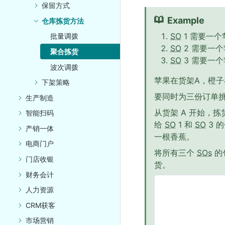
保留方式
Example
仓库拣货方法
SO
1 需要一
批量调拨
SO
2 需要一
聚合拣货
SO
3 需要一
波次调拨
苹果在货架A，橙子
下架策略
要同时为三份订单
生产制造
从货架 A 开始，
智能扫码
给
SO
1 和
SO
3 
产销一体
一根香蕉。
电商门户
将所有三个
SOs
的
门店收银
货。
财务会计
人力资源
CRM获客
市场营销