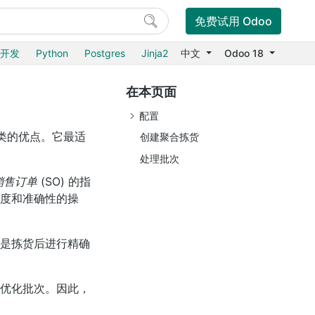
免费试用 Odoo
6开发
Python
Postgres
Jinja2
中文
Odoo 18
在本页面
配置
类的优点。它最适
创建聚合拣货
处理批次
销售订单
(SO) 的指
度和准确性的操
是拣货后进行精确
优化批次。因此，