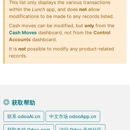
This list only displays the various transactions
within the
Lunch
app, and does
not
allow
modifications to be made to any records listed.
Cash moves can be modified, but
only
from the
Cash Moves
dashboard, not from the
Control
Accounts
dashboard.
It is
not
possible to modify any product-related
records.
获取帮助
联系 odooAi.cn
中文市场 odooApp.cn
获取支持 Odoo.com
访问 Odoo 开放社区