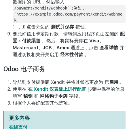
数据库的 URL，然后输入
/payment/xendit/webhook`（例如，
`https://example.odoo.com/payment/xendit/webhoo
k
），并点击旁边的
测试并保存
按钮。
要允许信用卡定期付款，请转到应用程序页面左侧的
配
置：付款渠道
。然后，将鼠标悬停在
Visa、
Mastercard、JCB、Amex
通道上，点击
查看详情
并
通过切换相关开关启用
经常性付款
。
Odoo 电子商务
导航到支付提供商 Xendit
并将其状态更改为
已启用
。
使用在
在 Xendit 仪表板上进行配置
步骤中保存的信息
填写
秘钥
和
网络钩子令牌
字段。
根据个人喜好配置其他选项。
更多内容
在线支付