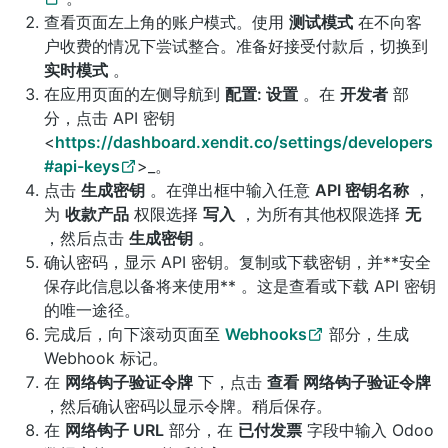
查看页面左上角的账户模式。使用
测试模式
在不向客
户收费的情况下尝试整合。准备好接受付款后，切换到
实时模式
。
在应用页面的左侧导航到
配置: 设置
。在
开发者
部
分，点击 API 密钥
<
https://dashboard.xendit.co/settings/developers
#api-keys
>_。
点击
生成密钥
。在弹出框中输入任意
API 密钥名称
，
为
收款产品
权限选择
写入
，为所有其他权限选择
无
，然后点击
生成密钥
。
确认密码，显示 API 密钥。复制或下载密钥，并**安全
保存此信息以备将来使用** 。这是查看或下载 API 密钥
的唯一途径。
完成后，向下滚动页面至
Webhooks
部分，生成
Webhook 标记。
在
网络钩子验证令牌
下，点击
查看 网络钩子验证令牌
，然后确认密码以显示令牌。稍后保存。
在
网络钩子 URL
部分，在
已付发票
字段中输入 Odoo