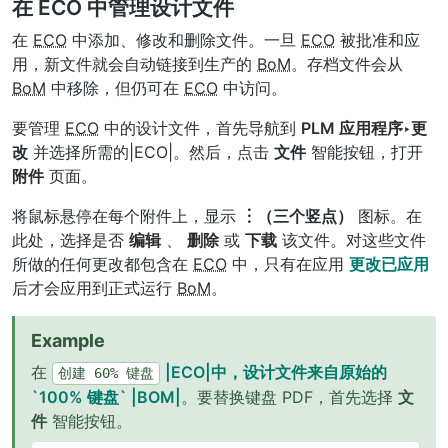
在 ECO 中管理设计文件
在
ECO
中添加、修改和删除文件。一旦
ECO
被批准和应
用，新文件就会自动链接到生产的
BoM
。存档文件会从
BoM
中移除，但仍可在
ECO
中访问。
要管理
ECO
中的设计文件，首先导航到
PLM 应用程序‣更
改
并选择所需的|ECO|。然后，点击
文件
智能按钮，打开
附件
页面。
将鼠标悬停在每个附件上，显示
︙（三个竖点）
图标。在
此处，选择是否
编辑
、
删除
或
下载
该文件。对这些文件
所做的任何更改都包含在
ECO
中，只有在应用
更改已应用
后才会应用到正式运行
BoM
。
Example
在
|ECO|中，设计文件来自原始的
创建
60%
键盘
`100% 键盘` |BOM|
。要替换键盘 PDF，首先选择
文
件
智能按钮。