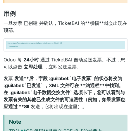
用例
一旦发票
已创建
并确认，TicketBAI 的**横幅**就会出现在
顶部。
Odoo 每
24小时
通过 TicketBAI 自动发送发票。不过，您
可以点击
立即处理
，立即发送发票。
发票
发送**后，字段 :guilabel:`电子发票` 的状态将变为
:guilabel:`已发送` ，XML 文件可在 **沟通栏**中找到。
在 :guilabel:`电子数据交换文件` 选项卡下，您可以看到与
发票有关的其他已生成文件的可追溯性（例如，如果发票也
应通过 **SII
发送，它将出现在这里）。
Note
TBAI
**
QR 代码**显示在 PDF 格式的发票上。