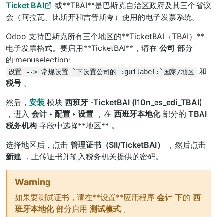
Ticket BAI
或**TBAI**是巴斯克自治区政府及其三个省议
会（阿拉瓦、比斯开和吉普斯夸）使用的电子发票系统。
Odoo 支持巴斯克所有三个地区的**TicketBAI（TBAI）**
电子发票格式。要启用**TicketBAI**，请在
公司
部分
的:menuselection:
和
设置
-->
常规设置
`下设置公司的
:guilabel:`国家/地区
税号
。
然后，
安装
模块
西班牙 -TicketBAI (l10n_es_edi_TBAI)
，进入
会计 ‣ 配置 ‣ 设置
，在
西班牙本地化
部分的
TBAI
税务机构
字段中选择**地区** 。
选择地区后，点击
管理证书（SII/TicketBAI）
，然后点击
新建
，上传证书并输入税务机关提供的密码。
Warning
如果要测试证书，请在**设置**应用程序
会计
下的
西
班牙本地化
部分启用
测试模式
。