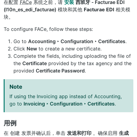
在配置
FACe
系统之前，请
安装
西班牙 - Facturae EDI
(l10n_es_edi_facturae)
模块和其他
Facturae EDI
相关模
块。
To configure FACe, follow these steps:
Go to
Accounting ‣ Configuration ‣ Certificates
.
Click
New
to create a new certificate.
Complete the fields, including uploading the file of
the
Certificate
provided by the tax agency and the
provided
Certificate Password
.
Note
If using the Invoicing app instead of Accounting,
go to
Invoicing ‣ Configuration ‣ Certificates
.
用例
在
创建
发票并确认后，单击
发送和打印
。确保启用
生成